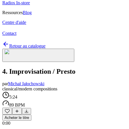
Radios In-store
Ressources
Blog
Centre d'aide
Contact
Retour au catalogue
4. Improvisation / Presto
par
Michał Jałochowski
classical/modern compositions
5:24
89 BPM
Acheter le titre
0:00