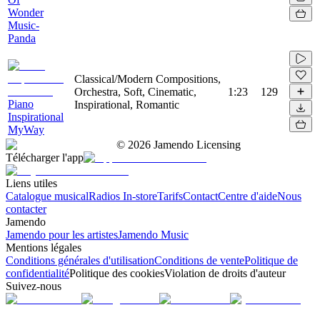
Wonder
Music-
Panda
Classical/Modern Compositions,
Orchestra, Soft, Cinematic,
1:23
129
Piano
Inspirational, Romantic
Inspirational
MyWay
©
2026
Jamendo Licensing
Télécharger l'app
Liens utiles
Catalogue musical
Radios In-store
Tarifs
Contact
Centre d'aide
Nous
contacter
Jamendo
Jamendo pour les artistes
Jamendo Music
Mentions légales
Conditions générales d'utilisation
Conditions de vente
Politique de
confidentialité
Politique des cookies
Violation de droits d'auteur
Suivez-nous