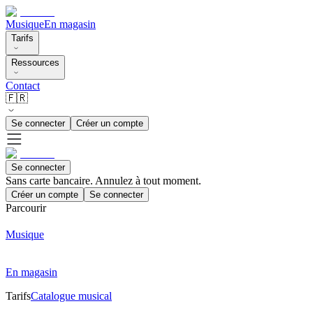
Musique
En magasin
Tarifs
Ressources
Contact
🇫🇷
Se connecter
Créer un compte
Se connecter
Sans carte bancaire. Annulez à tout moment.
Créer un compte
Se connecter
Parcourir
Musique
En magasin
Tarifs
Catalogue musical