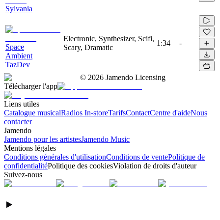
Sylvania
Electronic, Synthesizer, Scifi,
1:34
-
Space
Scary, Dramatic
Ambient
TazDev
©
2026
Jamendo Licensing
Télécharger l'app
Liens utiles
Catalogue musical
Radios In-store
Tarifs
Contact
Centre d'aide
Nous
contacter
Jamendo
Jamendo pour les artistes
Jamendo Music
Mentions légales
Conditions générales d'utilisation
Conditions de vente
Politique de
confidentialité
Politique des cookies
Violation de droits d'auteur
Suivez-nous