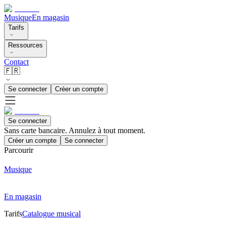
Musique
En magasin
Tarifs
Ressources
Contact
🇫🇷
Se connecter
Créer un compte
Se connecter
Sans carte bancaire. Annulez à tout moment.
Créer un compte
Se connecter
Parcourir
Musique
En magasin
Tarifs
Catalogue musical