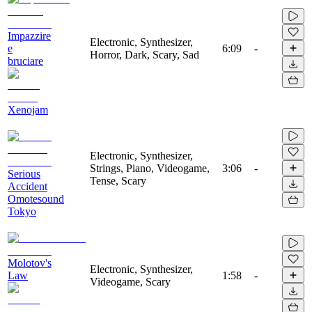
Impazzire
Electronic, Synthesizer,
e
6:09
-
Horror, Dark, Scary, Sad
bruciare
Xenojam
Electronic, Synthesizer,
Strings, Piano, Videogame,
3:06
-
Serious
Tense, Scary
Accident
Omotesound
Tokyo
Molotov's
Electronic, Synthesizer,
Law
1:58
-
Videogame, Scary