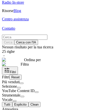
Radio In-store
Risorse
Blog
Centro assistenza
Contatto
Cerca
Cerca con l'IA
Nessun risultato per la tua ricerca
25
righe
Ordina per
Filtra
Filtri
Filtri
Reset
Più venduti
Selezione
YouTube Content ID
Strumentale
Vocale
Tutti
Esplicito
Clean
Atmosfera