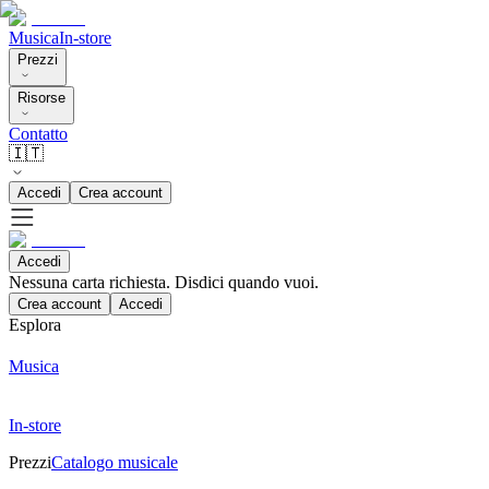
Musica
In-store
Prezzi
Risorse
Contatto
🇮🇹
Accedi
Crea account
Accedi
Nessuna carta richiesta. Disdici quando vuoi.
Crea account
Accedi
Esplora
Musica
In-store
Prezzi
Catalogo musicale