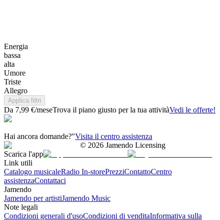
Energia
bassa
alta
Umore
Triste
Allegro
Applica filtri
Da 7,99 €/mese
Trova il piano giusto per la tua attività
Vedi le offerte!
Hai ancora domande?"
Visita il centro assistenza
©
2026
Jamendo Licensing
Scarica l'app
Link utili
Catalogo musicale
Radio In-store
Prezzi
Contatto
Centro
assistenza
Contattaci
Jamendo
Jamendo per artisti
Jamendo Music
Note legali
Condizioni generali d'uso
Condizioni di vendita
Informativa sulla