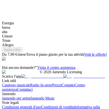
Energia
bassa
alta
Umore
Triste
Allegro
Applica filtri
Da 7,99 €/mese
Trova il piano giusto per la tua attività
Vedi le offerte!
Hai ancora domande?"
Visita il centro assistenza
©
2026
Jamendo Licensing
Scarica l'app
Link utili
Catalogo musicale
Radio In-store
Prezzi
Contatto
Centro
assistenza
Contattaci
Jamendo
Jamendo per artisti
Jamendo Music
Note legali
Condizioni generali d'uso
Condizioni di vendita
Informativa sulla