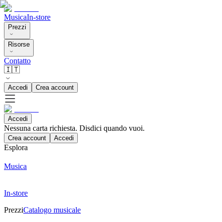
Musica
In-store
Prezzi
Risorse
Contatto
🇮🇹
Accedi
Crea account
Accedi
Nessuna carta richiesta. Disdici quando vuoi.
Crea account
Accedi
Esplora
Musica
In-store
Prezzi
Catalogo musicale