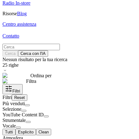
Radio In-store
Risorse
Blog
Centro assistenza
Contatto
Cerca
Cerca con l'IA
Nessun risultato per la tua ricerca
25
righe
Ordina per
Filtra
Filtri
Filtri
Reset
Più venduti
Selezione
YouTube Content ID
Strumentale
Vocale
Tutti
Esplicito
Clean
Atmosfera