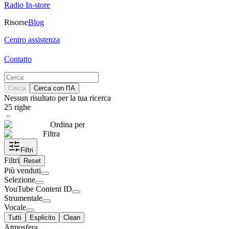
Radio In-store
Risorse
Blog
Centro assistenza
Contatto
Cerca
Cerca con l'IA
Nessun risultato per la tua ricerca
25
righe
Ordina per
Filtra
Filtri
Filtri
Reset
Più venduti
Selezione
YouTube Content ID
Strumentale
Vocale
Tutti
Esplicito
Clean
Atmosfera