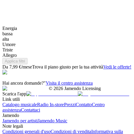
Energia
bassa
alta
Umore
Triste
Allegro
Applica filtri
Da 7,99 €/mese
Trova il piano giusto per la tua attività
Vedi le offerte!
Hai ancora domande?"
Visita il centro assistenza
©
2026
Jamendo Licensing
Scarica l'app
Link utili
Catalogo musicale
Radio In-store
Prezzi
Contatto
Centro
assistenza
Contattaci
Jamendo
Jamendo per artisti
Jamendo Music
Note legali
Condizioni generali d'uso
Condizioni di vendita
Informativa sulla