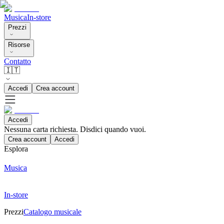
Musica
In-store
Prezzi
Risorse
Contatto
🇮🇹
Accedi
Crea account
Accedi
Nessuna carta richiesta. Disdici quando vuoi.
Crea account
Accedi
Esplora
Musica
In-store
Prezzi
Catalogo musicale