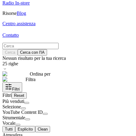
Radio In-store
Risorse
Blog
Centro assistenza
Contatto
Cerca
Cerca con l'IA
Nessun risultato per la tua ricerca
25
righe
Ordina per
Filtra
Filtri
Filtri
Reset
Più venduti
Selezione
YouTube Content ID
Strumentale
Vocale
Tutti
Esplicito
Clean
Atmosfera