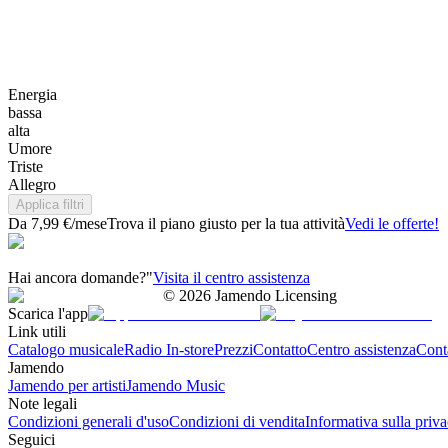
Energia
bassa
alta
Umore
Triste
Allegro
Applica filtri
Da 7,99 €/mese
Trova il piano giusto per la tua attività
Vedi le offerte!
Hai ancora domande?"
Visita il centro assistenza
©
2026
Jamendo Licensing
Scarica l'app
Link utili
Catalogo musicale
Radio In-store
Prezzi
Contatto
Centro assistenza
Conta
Jamendo
Jamendo per artisti
Jamendo Music
Note legali
Condizioni generali d'uso
Condizioni di vendita
Informativa sulla priv
Seguici