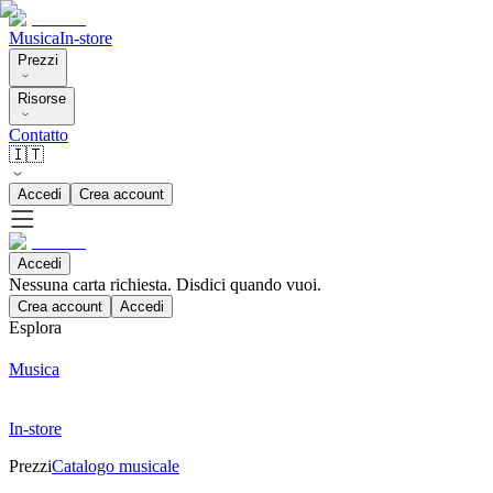
Musica
In-store
Prezzi
Risorse
Contatto
🇮🇹
Accedi
Crea account
Accedi
Nessuna carta richiesta. Disdici quando vuoi.
Crea account
Accedi
Esplora
Musica
In-store
Prezzi
Catalogo musicale