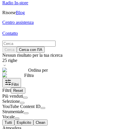
Radio In-store
Risorse
Blog
Centro assistenza
Contatto
Cerca
Cerca con l'IA
Nessun risultato per la tua ricerca
25
righe
Ordina per
Filtra
Filtri
Filtri
Reset
Più venduti
Selezione
YouTube Content ID
Strumentale
Vocale
Tutti
Esplicito
Clean
Atmosfera