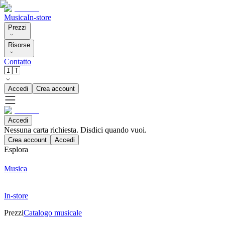
Musica
In-store
Prezzi
Risorse
Contatto
🇮🇹
Accedi
Crea account
Accedi
Nessuna carta richiesta. Disdici quando vuoi.
Crea account
Accedi
Esplora
Musica
In-store
Prezzi
Catalogo musicale