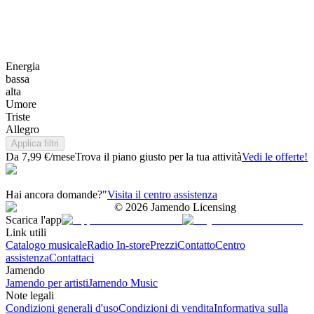
Energia
bassa
alta
Umore
Triste
Allegro
Applica filtri
Da 7,99 €/mese
Trova il piano giusto per la tua attività
Vedi le offerte!
Hai ancora domande?"
Visita il centro assistenza
©
2026
Jamendo Licensing
Scarica l'app
Link utili
Catalogo musicale
Radio In-store
Prezzi
Contatto
Centro
assistenza
Contattaci
Jamendo
Jamendo per artisti
Jamendo Music
Note legali
Condizioni generali d'uso
Condizioni di vendita
Informativa sulla