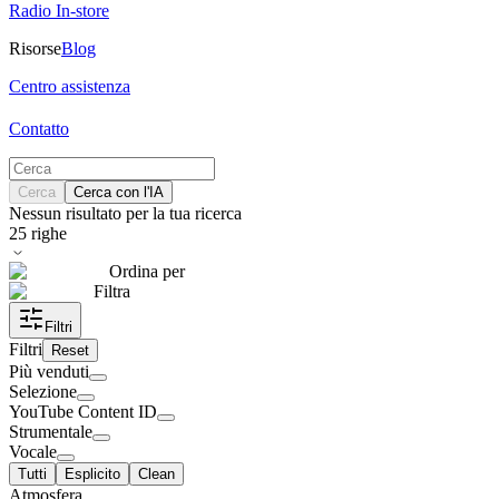
Radio In-store
Risorse
Blog
Centro assistenza
Contatto
Cerca
Cerca con l'IA
Nessun risultato per la tua ricerca
25
righe
Ordina per
Filtra
Filtri
Filtri
Reset
Più venduti
Selezione
YouTube Content ID
Strumentale
Vocale
Tutti
Esplicito
Clean
Atmosfera