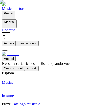
Musica
In-store
Prezzi
Risorse
Contatto
🇮🇹
Accedi
Crea account
Accedi
Nessuna carta richiesta. Disdici quando vuoi.
Crea account
Accedi
Esplora
Musica
In-store
Prezzi
Catalogo musicale