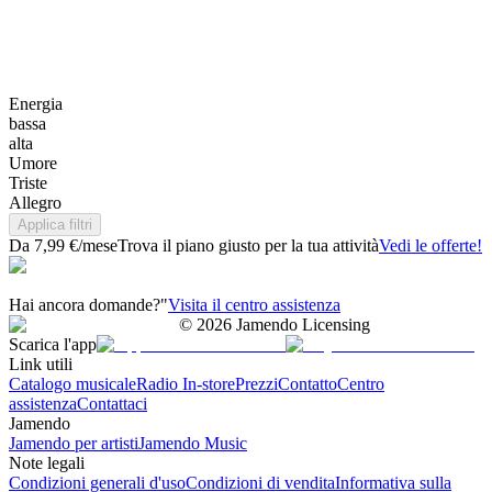
Energia
bassa
alta
Umore
Triste
Allegro
Applica filtri
Da 7,99 €/mese
Trova il piano giusto per la tua attività
Vedi le offerte!
Hai ancora domande?"
Visita il centro assistenza
©
2026
Jamendo Licensing
Scarica l'app
Link utili
Catalogo musicale
Radio In-store
Prezzi
Contatto
Centro
assistenza
Contattaci
Jamendo
Jamendo per artisti
Jamendo Music
Note legali
Condizioni generali d'uso
Condizioni di vendita
Informativa sulla