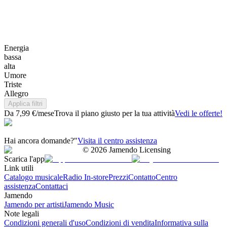
Energia
bassa
alta
Umore
Triste
Allegro
Applica filtri
Da 7,99 €/mese
Trova il piano giusto per la tua attività
Vedi le offerte!
Hai ancora domande?"
Visita il centro assistenza
©
2026
Jamendo Licensing
Scarica l'app
Link utili
Catalogo musicale
Radio In-store
Prezzi
Contatto
Centro
assistenza
Contattaci
Jamendo
Jamendo per artisti
Jamendo Music
Note legali
Condizioni generali d'uso
Condizioni di vendita
Informativa sulla