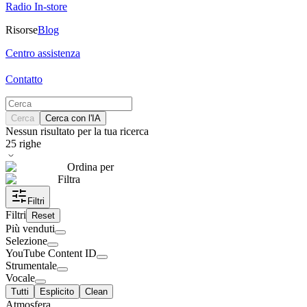
Radio In-store
Risorse
Blog
Centro assistenza
Contatto
Cerca
Cerca con l'IA
Nessun risultato per la tua ricerca
25
righe
Ordina per
Filtra
Filtri
Filtri
Reset
Più venduti
Selezione
YouTube Content ID
Strumentale
Vocale
Tutti
Esplicito
Clean
Atmosfera