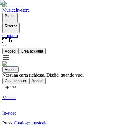
Musica
In-store
Prezzi
Risorse
Contatto
🇮🇹
Accedi
Crea account
Accedi
Nessuna carta richiesta. Disdici quando vuoi.
Crea account
Accedi
Esplora
Musica
In-store
Prezzi
Catalogo musicale