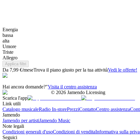
Energia
bassa
alta
Umore
Triste
Allegro
Applica filtri
Da 7,99 €/mese
Trova il piano giusto per la tua attività
Vedi le offerte!
Hai ancora domande?"
Visita il centro assistenza
©
2026
Jamendo Licensing
Scarica l'app
Link utili
Catalogo musicale
Radio In-store
Prezzi
Contatto
Centro assistenza
Conta
Jamendo
Jamendo per artisti
Jamendo Music
Note legali
Condizioni generali d'uso
Condizioni di vendita
Informativa sulla priv
Seguici