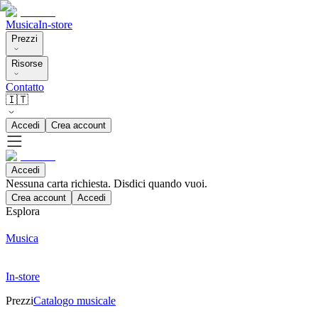
Musica
In-store
Prezzi
Risorse
Contatto
🇮🇹
Accedi
Crea account
Accedi
Nessuna carta richiesta. Disdici quando vuoi.
Crea account
Accedi
Esplora
Musica
In-store
Prezzi
Catalogo musicale