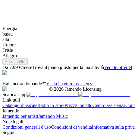
Energia
bassa
alta
Umore
Triste
Allegro
Applica filtri
Da 7,99 €/mese
Trova il piano giusto per la tua attività
Vedi le offerte!
Hai ancora domande?"
Visita il centro assistenza
©
2026
Jamendo Licensing
Scarica l'app
Link utili
Catalogo musicale
Radio In-store
Prezzi
Contatto
Centro assistenza
Conta
Jamendo
Jamendo per artisti
Jamendo Music
Note legali
Condizioni generali d'uso
Condizioni di vendita
Informativa sulla priv
Seguici