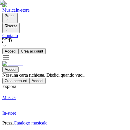
Musica
In-store
Prezzi
Risorse
Contatto
🇮🇹
Accedi
Crea account
Accedi
Nessuna carta richiesta. Disdici quando vuoi.
Crea account
Accedi
Esplora
Musica
In-store
Prezzi
Catalogo musicale