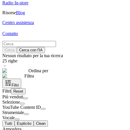
Radio In-store
Risorse
Blog
Centro assistenza
Contatto
Cerca
Cerca con l'IA
Nessun risultato per la tua ricerca
25
righe
Ordina per
Filtra
Filtri
Filtri
Reset
Più venduti
Selezione
YouTube Content ID
Strumentale
Vocale
Tutti
Esplicito
Clean
Atmosfera