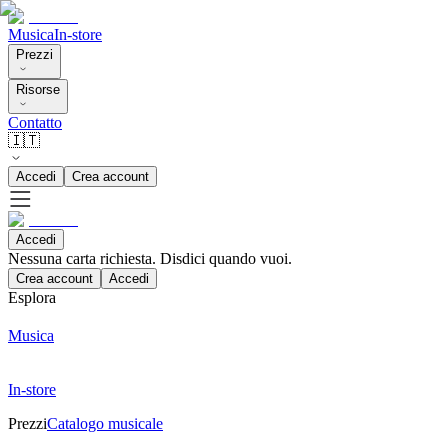
Musica
In-store
Prezzi
Risorse
Contatto
🇮🇹
Accedi
Crea account
Accedi
Nessuna carta richiesta. Disdici quando vuoi.
Crea account
Accedi
Esplora
Musica
In-store
Prezzi
Catalogo musicale