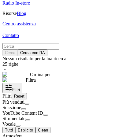
Radio In-store
Risorse
Blog
Centro assistenza
Contatto
Cerca
Cerca con l'IA
Nessun risultato per la tua ricerca
25
righe
Ordina per
Filtra
Filtri
Filtri
Reset
Più venduti
Selezione
YouTube Content ID
Strumentale
Vocale
Tutti
Esplicito
Clean
Atmosfera