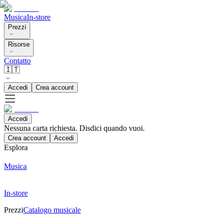
Musica
In-store
Prezzi
Risorse
Contatto
🇮🇹
Accedi
Crea account
Accedi
Nessuna carta richiesta. Disdici quando vuoi.
Crea account
Accedi
Esplora
Musica
In-store
Prezzi
Catalogo musicale