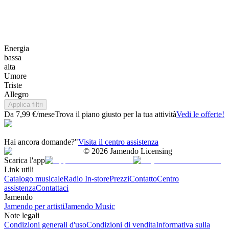
Energia
bassa
alta
Umore
Triste
Allegro
Applica filtri
Da 7,99 €/mese
Trova il piano giusto per la tua attività
Vedi le offerte!
Hai ancora domande?"
Visita il centro assistenza
©
2026
Jamendo Licensing
Scarica l'app
Link utili
Catalogo musicale
Radio In-store
Prezzi
Contatto
Centro
assistenza
Contattaci
Jamendo
Jamendo per artisti
Jamendo Music
Note legali
Condizioni generali d'uso
Condizioni di vendita
Informativa sulla