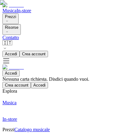
Musica
In-store
Prezzi
Risorse
Contatto
🇮🇹
Accedi
Crea account
Accedi
Nessuna carta richiesta. Disdici quando vuoi.
Crea account
Accedi
Esplora
Musica
In-store
Prezzi
Catalogo musicale