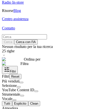
Radio In-store
Risorse
Blog
Centro assistenza
Contatto
Cerca
Cerca con l'IA
Nessun risultato per la tua ricerca
25
righe
Ordina per
Filtra
Filtri
Filtri
Reset
Più venduti
Selezione
YouTube Content ID
Strumentale
Vocale
Tutti
Esplicito
Clean
Atmosfera