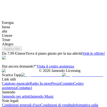
Energia
bassa
alta
Umore
Triste
Allegro
Applica filtri
Da 7,99 €/mese
Trova il piano giusto per la tua attività
Vedi le offerte!
Hai ancora domande?"
Visita il centro assistenza
©
2026
Jamendo Licensing
Scarica l'app
Link utili
Catalogo musicale
Radio In-store
Prezzi
Contatto
Centro
assistenza
Contattaci
Jamendo
Jamendo per artisti
Jamendo Music
Note legali
Condizioni generali d'uso
Condizioni di vendita
Informativa sulla