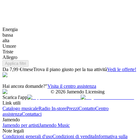
Energia
bassa
alta
Umore
Triste
Allegro
Applica filtri
Da 7,99 €/mese
Trova il piano giusto per la tua attività
Vedi le offerte!
Hai ancora domande?"
Visita il centro assistenza
©
2026
Jamendo Licensing
Scarica l'app
Link utili
Catalogo musicale
Radio In-store
Prezzi
Contatto
Centro
assistenza
Contattaci
Jamendo
Jamendo per artisti
Jamendo Music
Note legali
Condizioni generali d'uso
Condizioni di vendita
Informativa sulla