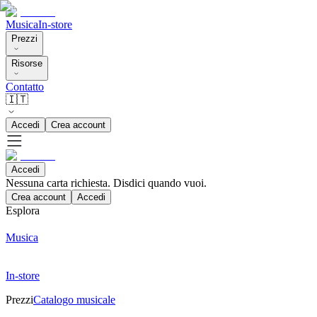
Musica
In-store
Prezzi
Risorse
Contatto
🇮🇹
Accedi
Crea account
Accedi
Nessuna carta richiesta. Disdici quando vuoi.
Crea account
Accedi
Esplora
Musica
In-store
Prezzi
Catalogo musicale