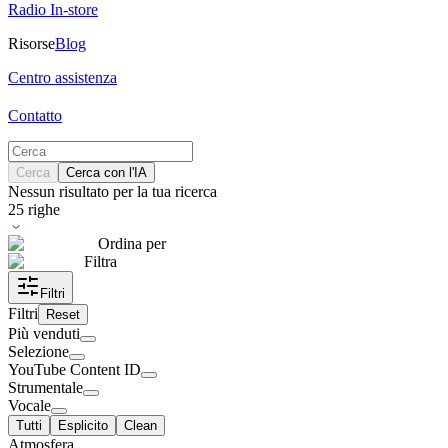
Radio In-store
Risorse
Blog
Centro assistenza
Contatto
Cerca
Cerca con l'IA
Nessun risultato per la tua ricerca
25
righe
Ordina per
Filtra
Filtri
Filtri
Reset
Più venduti
Selezione
YouTube Content ID
Strumentale
Vocale
Tutti
Esplicito
Clean
Atmosfera