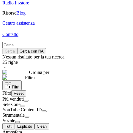
Radio In-store
Risorse
Blog
Centro assistenza
Contatto
Cerca
Cerca con l'IA
Nessun risultato per la tua ricerca
25
righe
Ordina per
Filtra
Filtri
Filtri
Reset
Più venduti
Selezione
YouTube Content ID
Strumentale
Vocale
Tutti
Esplicito
Clean
Atmosfera