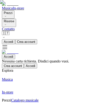
Musica
In-store
Prezzi
Risorse
Contatto
🇮🇹
Accedi
Crea account
Accedi
Nessuna carta richiesta. Disdici quando vuoi.
Crea account
Accedi
Esplora
Musica
In-store
Prezzi
Catalogo musicale