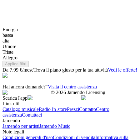
Energia
bassa
alta
Umore
Triste
Allegro
Applica filtri
Da 7,99 €/mese
Trova il piano giusto per la tua attività
Vedi le offerte!
Hai ancora domande?"
Visita il centro assistenza
©
2026
Jamendo Licensing
Scarica l'app
Link utili
Catalogo musicale
Radio In-store
Prezzi
Contatto
Centro
assistenza
Contattaci
Jamendo
Jamendo per artisti
Jamendo Music
Note legali
Condizioni generali d'uso
Condizioni di vendita
Informativa sulla