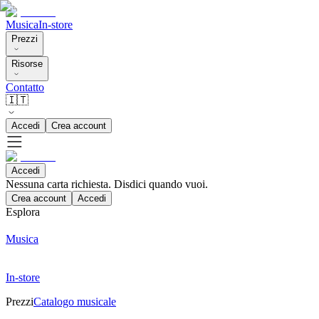
Musica
In-store
Prezzi
Risorse
Contatto
🇮🇹
Accedi
Crea account
Accedi
Nessuna carta richiesta. Disdici quando vuoi.
Crea account
Accedi
Esplora
Musica
In-store
Prezzi
Catalogo musicale