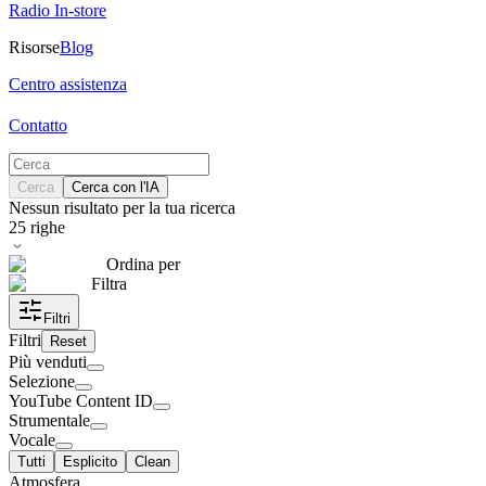
Radio In-store
Risorse
Blog
Centro assistenza
Contatto
Cerca
Cerca con l'IA
Nessun risultato per la tua ricerca
25
righe
Ordina per
Filtra
Filtri
Filtri
Reset
Più venduti
Selezione
YouTube Content ID
Strumentale
Vocale
Tutti
Esplicito
Clean
Atmosfera