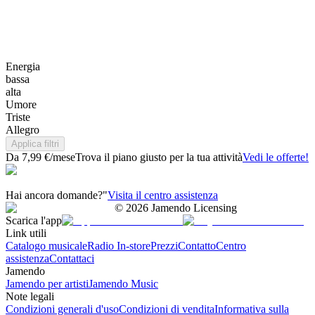
Energia
bassa
alta
Umore
Triste
Allegro
Applica filtri
Da 7,99 €/mese
Trova il piano giusto per la tua attività
Vedi le offerte!
Hai ancora domande?"
Visita il centro assistenza
©
2026
Jamendo Licensing
Scarica l'app
Link utili
Catalogo musicale
Radio In-store
Prezzi
Contatto
Centro
assistenza
Contattaci
Jamendo
Jamendo per artisti
Jamendo Music
Note legali
Condizioni generali d'uso
Condizioni di vendita
Informativa sulla