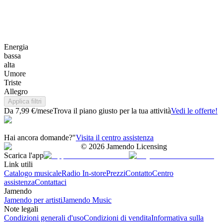
Energia
bassa
alta
Umore
Triste
Allegro
Applica filtri
Da 7,99 €/mese
Trova il piano giusto per la tua attività
Vedi le offerte!
Hai ancora domande?"
Visita il centro assistenza
©
2026
Jamendo Licensing
Scarica l'app
Link utili
Catalogo musicale
Radio In-store
Prezzi
Contatto
Centro
assistenza
Contattaci
Jamendo
Jamendo per artisti
Jamendo Music
Note legali
Condizioni generali d'uso
Condizioni di vendita
Informativa sulla