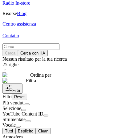
Radio In-store
Risorse
Blog
Centro assistenza
Contatto
Cerca
Cerca con l'IA
Nessun risultato per la tua ricerca
25
righe
Ordina per
Filtra
Filtri
Filtri
Reset
Più venduti
Selezione
YouTube Content ID
Strumentale
Vocale
Tutti
Esplicito
Clean
Atmosfera