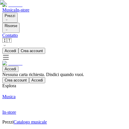
Musica
In-store
Prezzi
Risorse
Contatto
🇮🇹
Accedi
Crea account
Accedi
Nessuna carta richiesta. Disdici quando vuoi.
Crea account
Accedi
Esplora
Musica
In-store
Prezzi
Catalogo musicale