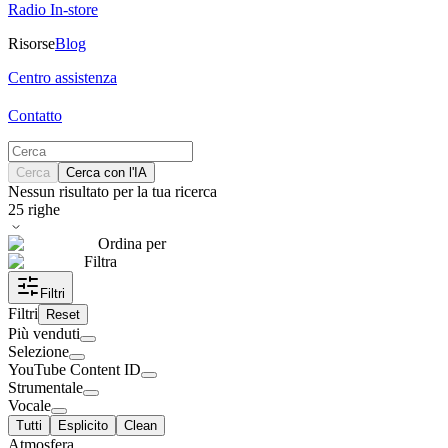
Radio In-store
Risorse
Blog
Centro assistenza
Contatto
Cerca
Cerca con l'IA
Nessun risultato per la tua ricerca
25
righe
Ordina per
Filtra
Filtri
Filtri
Reset
Più venduti
Selezione
YouTube Content ID
Strumentale
Vocale
Tutti
Esplicito
Clean
Atmosfera