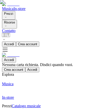
Musica
In-store
Prezzi
Risorse
Contatto
🇮🇹
Accedi
Crea account
Accedi
Nessuna carta richiesta. Disdici quando vuoi.
Crea account
Accedi
Esplora
Musica
In-store
Prezzi
Catalogo musicale