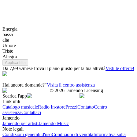
Energia
bassa
alta
Umore
Triste
Allegro
Applica filtri
Da 7,99 €/mese
Trova il piano giusto per la tua attività
Vedi le offerte!
Hai ancora domande?"
Visita il centro assistenza
©
2026
Jamendo Licensing
Scarica l'app
Link utili
Catalogo musicale
Radio In-store
Prezzi
Contatto
Centro
assistenza
Contattaci
Jamendo
Jamendo per artisti
Jamendo Music
Note legali
Condizioni generali d'uso
Condizioni di vendita
Informativa sulla