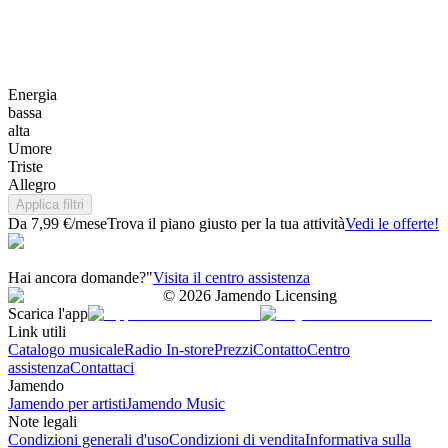
Energia
bassa
alta
Umore
Triste
Allegro
Applica filtri
Da 7,99 €/mese
Trova il piano giusto per la tua attività
Vedi le offerte!
Hai ancora domande?"
Visita il centro assistenza
©
2026
Jamendo Licensing
Scarica l'app
Link utili
Catalogo musicale
Radio In-store
Prezzi
Contatto
Centro
assistenza
Contattaci
Jamendo
Jamendo per artisti
Jamendo Music
Note legali
Condizioni generali d'uso
Condizioni di vendita
Informativa sulla