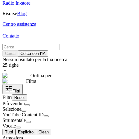
Radio In-store
Risorse
Blog
Centro assistenza
Contatto
Cerca
Cerca con l'IA
Nessun risultato per la tua ricerca
25
righe
Ordina per
Filtra
Filtri
Filtri
Reset
Più venduti
Selezione
YouTube Content ID
Strumentale
Vocale
Tutti
Esplicito
Clean
Atmosfera