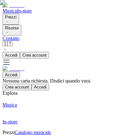
Musica
In-store
Prezzi
Risorse
Contatto
🇮🇹
Accedi
Crea account
Accedi
Nessuna carta richiesta. Disdici quando vuoi.
Crea account
Accedi
Esplora
Musica
In-store
Prezzi
Catalogo musicale