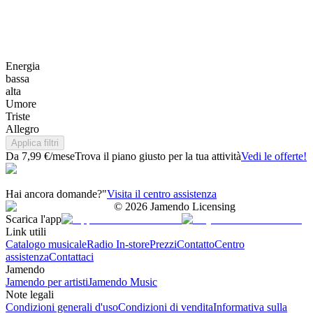
Energia
bassa
alta
Umore
Triste
Allegro
Applica filtri
Da 7,99 €/mese
Trova il piano giusto per la tua attività
Vedi le offerte!
Hai ancora domande?"
Visita il centro assistenza
©
2026
Jamendo Licensing
Scarica l'app
Link utili
Catalogo musicale
Radio In-store
Prezzi
Contatto
Centro
assistenza
Contattaci
Jamendo
Jamendo per artisti
Jamendo Music
Note legali
Condizioni generali d'uso
Condizioni di vendita
Informativa sulla