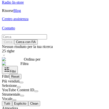
Radio In-store
Risorse
Blog
Centro assistenza
Contatto
Cerca
Cerca con l'IA
Nessun risultato per la tua ricerca
25
righe
Ordina per
Filtra
Filtri
Filtri
Reset
Più venduti
Selezione
YouTube Content ID
Strumentale
Vocale
Tutti
Esplicito
Clean
Atmosfera