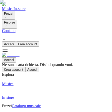
Musica
In-store
Prezzi
Risorse
Contatto
🇮🇹
Accedi
Crea account
Accedi
Nessuna carta richiesta. Disdici quando vuoi.
Crea account
Accedi
Esplora
Musica
In-store
Prezzi
Catalogo musicale