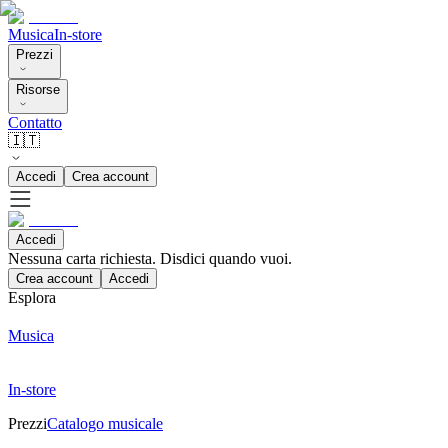
Musica
In-store
Prezzi
Risorse
Contatto
🇮🇹
Accedi
Crea account
Accedi
Nessuna carta richiesta. Disdici quando vuoi.
Crea account
Accedi
Esplora
Musica
In-store
Prezzi
Catalogo musicale