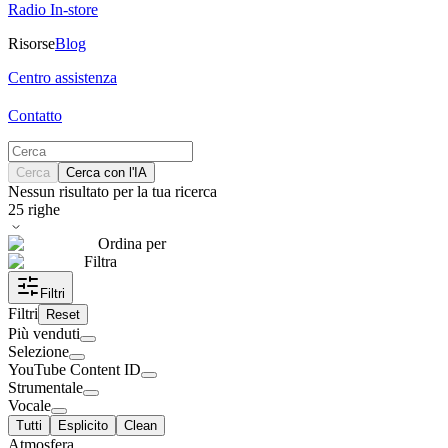
Radio In-store
Risorse
Blog
Centro assistenza
Contatto
Cerca
Cerca con l'IA
Nessun risultato per la tua ricerca
25
righe
Ordina per
Filtra
Filtri
Filtri
Reset
Più venduti
Selezione
YouTube Content ID
Strumentale
Vocale
Tutti
Esplicito
Clean
Atmosfera