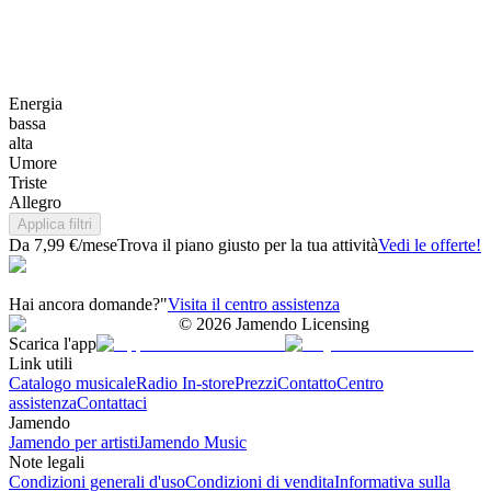
Energia
bassa
alta
Umore
Triste
Allegro
Applica filtri
Da 7,99 €/mese
Trova il piano giusto per la tua attività
Vedi le offerte!
Hai ancora domande?"
Visita il centro assistenza
©
2026
Jamendo Licensing
Scarica l'app
Link utili
Catalogo musicale
Radio In-store
Prezzi
Contatto
Centro
assistenza
Contattaci
Jamendo
Jamendo per artisti
Jamendo Music
Note legali
Condizioni generali d'uso
Condizioni di vendita
Informativa sulla