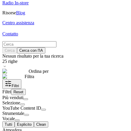
Radio In-store
Risorse
Blog
Centro assistenza
Contatto
Cerca
Cerca con l'IA
Nessun risultato per la tua ricerca
25
righe
Ordina per
Filtra
Filtri
Filtri
Reset
Più venduti
Selezione
YouTube Content ID
Strumentale
Vocale
Tutti
Esplicito
Clean
Atmosfera