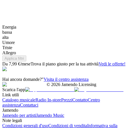
Energia
bassa
alta
Umore
Triste
Allegro
Applica filtri
Da 7,99 €/mese
Trova il piano giusto per la tua attività
Vedi le offerte!
Hai ancora domande?"
Visita il centro assistenza
©
2026
Jamendo Licensing
Scarica l'app
Link utili
Catalogo musicale
Radio In-store
Prezzi
Contatto
Centro
assistenza
Contattaci
Jamendo
Jamendo per artisti
Jamendo Music
Note legali
Condizioni generali d'uso
Condizioni di vendita
Informativa sulla