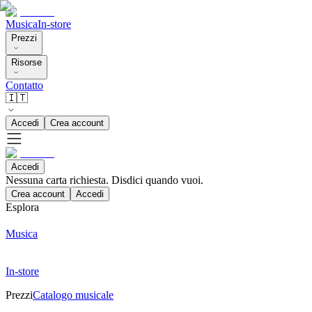
Musica
In-store
Prezzi
Risorse
Contatto
🇮🇹
Accedi
Crea account
Accedi
Nessuna carta richiesta. Disdici quando vuoi.
Crea account
Accedi
Esplora
Musica
In-store
Prezzi
Catalogo musicale