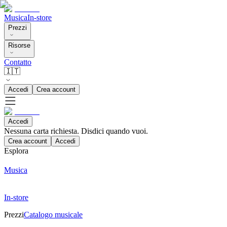
Musica
In-store
Prezzi
Risorse
Contatto
🇮🇹
Accedi
Crea account
Accedi
Nessuna carta richiesta. Disdici quando vuoi.
Crea account
Accedi
Esplora
Musica
In-store
Prezzi
Catalogo musicale