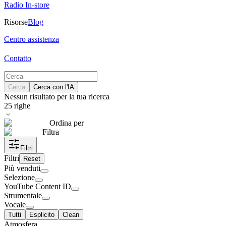
Radio In-store
Risorse
Blog
Centro assistenza
Contatto
Cerca
Cerca con l'IA
Nessun risultato per la tua ricerca
25
righe
Ordina per
Filtra
Filtri
Filtri
Reset
Più venduti
Selezione
YouTube Content ID
Strumentale
Vocale
Tutti
Esplicito
Clean
Atmosfera