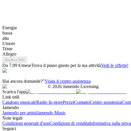
Energia
bassa
alta
Umore
Triste
Allegro
Applica filtri
Da 7,99 €/mese
Trova il piano giusto per la tua attività
Vedi le offerte!
Hai ancora domande?"
Visita il centro assistenza
©
2026
Jamendo Licensing
Scarica l'app
Link utili
Catalogo musicale
Radio In-store
Prezzi
Contatto
Centro assistenza
Conta
Jamendo
Jamendo per artisti
Jamendo Music
Note legali
Condizioni generali d'uso
Condizioni di vendita
Informativa sulla priv
Seguici