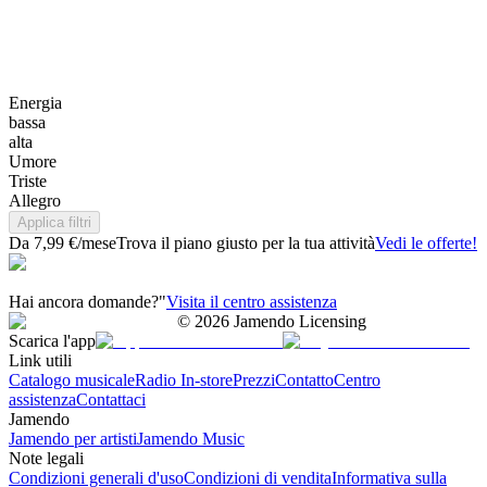
Energia
bassa
alta
Umore
Triste
Allegro
Applica filtri
Da 7,99 €/mese
Trova il piano giusto per la tua attività
Vedi le offerte!
Hai ancora domande?"
Visita il centro assistenza
©
2026
Jamendo Licensing
Scarica l'app
Link utili
Catalogo musicale
Radio In-store
Prezzi
Contatto
Centro
assistenza
Contattaci
Jamendo
Jamendo per artisti
Jamendo Music
Note legali
Condizioni generali d'uso
Condizioni di vendita
Informativa sulla