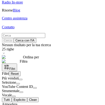
Radio In-store
Risorse
Blog
Centro assistenza
Contatto
Cerca
Cerca con l'IA
Nessun risultato per la tua ricerca
25
righe
Ordina per
Filtra
Filtri
Filtri
Reset
Più venduti
Selezione
YouTube Content ID
Strumentale
Vocale
Tutti
Esplicito
Clean
Atmosfera