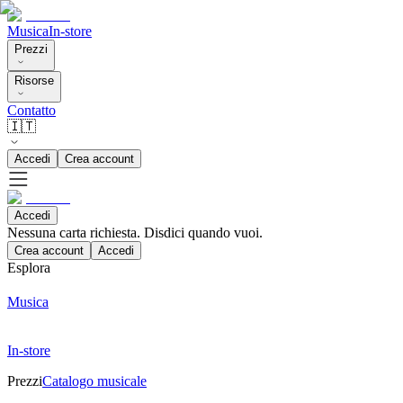
Musica
In-store
Prezzi
Risorse
Contatto
🇮🇹
Accedi
Crea account
Accedi
Nessuna carta richiesta. Disdici quando vuoi.
Crea account
Accedi
Esplora
Musica
In-store
Prezzi
Catalogo musicale