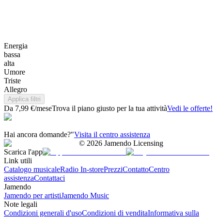
Energia
bassa
alta
Umore
Triste
Allegro
Applica filtri
Da 7,99 €/mese
Trova il piano giusto per la tua attività
Vedi le offerte!
Hai ancora domande?"
Visita il centro assistenza
©
2026
Jamendo Licensing
Scarica l'app
Link utili
Catalogo musicale
Radio In-store
Prezzi
Contatto
Centro
assistenza
Contattaci
Jamendo
Jamendo per artisti
Jamendo Music
Note legali
Condizioni generali d'uso
Condizioni di vendita
Informativa sulla