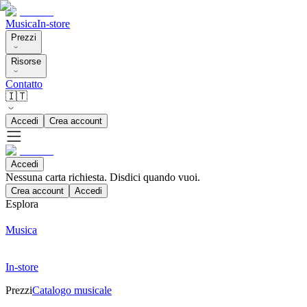
Musica
In-store
Prezzi
Risorse
Contatto
🇮🇹
Accedi
Crea account
Accedi
Nessuna carta richiesta. Disdici quando vuoi.
Crea account
Accedi
Esplora
Musica
In-store
Prezzi
Catalogo musicale