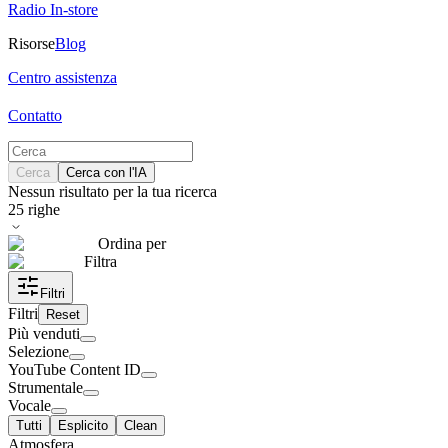
Radio In-store
Risorse
Blog
Centro assistenza
Contatto
Cerca
Cerca con l'IA
Nessun risultato per la tua ricerca
25
righe
Ordina per
Filtra
Filtri
Filtri
Reset
Più venduti
Selezione
YouTube Content ID
Strumentale
Vocale
Tutti
Esplicito
Clean
Atmosfera