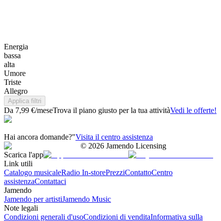
Energia
bassa
alta
Umore
Triste
Allegro
Applica filtri
Da 7,99 €/mese
Trova il piano giusto per la tua attività
Vedi le offerte!
Hai ancora domande?"
Visita il centro assistenza
©
2026
Jamendo Licensing
Scarica l'app
Link utili
Catalogo musicale
Radio In-store
Prezzi
Contatto
Centro
assistenza
Contattaci
Jamendo
Jamendo per artisti
Jamendo Music
Note legali
Condizioni generali d'uso
Condizioni di vendita
Informativa sulla