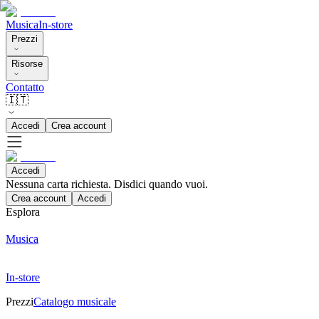
Musica
In-store
Prezzi
Risorse
Contatto
🇮🇹
Accedi
Crea account
Accedi
Nessuna carta richiesta. Disdici quando vuoi.
Crea account
Accedi
Esplora
Musica
In-store
Prezzi
Catalogo musicale