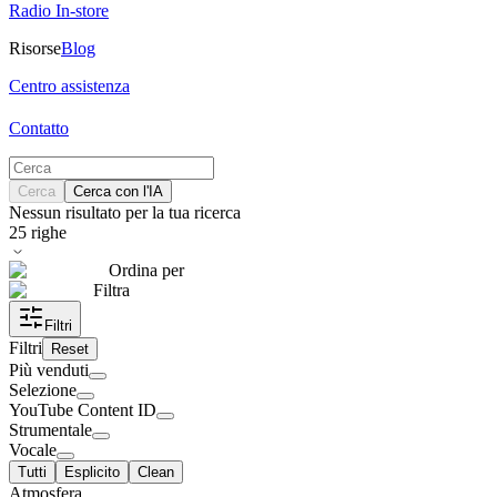
Radio In-store
Risorse
Blog
Centro assistenza
Contatto
Cerca
Cerca con l'IA
Nessun risultato per la tua ricerca
25
righe
Ordina per
Filtra
Filtri
Filtri
Reset
Più venduti
Selezione
YouTube Content ID
Strumentale
Vocale
Tutti
Esplicito
Clean
Atmosfera