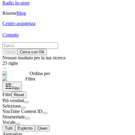
Radio In-store
Risorse
Blog
Centro assistenza
Contatto
Cerca
Cerca con l'IA
Nessun risultato per la tua ricerca
25
righe
Ordina per
Filtra
Filtri
Filtri
Reset
Più venduti
Selezione
YouTube Content ID
Strumentale
Vocale
Tutti
Esplicito
Clean
Atmosfera