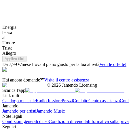
Energia
bassa
alta
Umore
Triste
Allegro
Applica filtri
Da 7,99 €/mese
Trova il piano giusto per la tua attività
Vedi le offerte!
Hai ancora domande?"
Visita il centro assistenza
©
2026
Jamendo Licensing
Scarica l'app
Link utili
Catalogo musicale
Radio In-store
Prezzi
Contatto
Centro assistenza
Conta
Jamendo
Jamendo per artisti
Jamendo Music
Note legali
Condizioni generali d'uso
Condizioni di vendita
Informativa sulla priv
Seguici