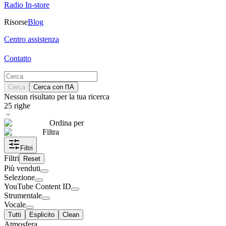
Radio In-store
Risorse
Blog
Centro assistenza
Contatto
Cerca
Cerca con l'IA
Nessun risultato per la tua ricerca
25
righe
Ordina per
Filtra
Filtri
Filtri
Reset
Più venduti
Selezione
YouTube Content ID
Strumentale
Vocale
Tutti
Esplicito
Clean
Atmosfera