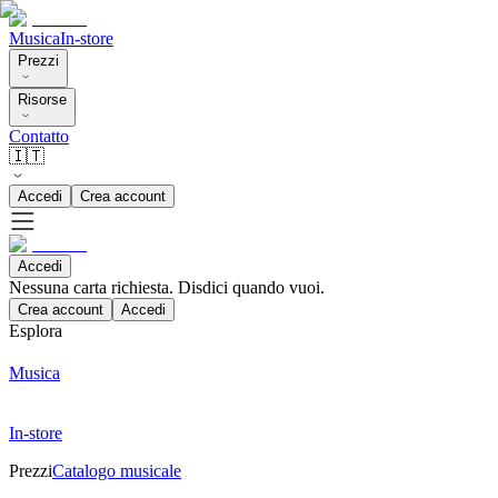
Musica
In-store
Prezzi
Risorse
Contatto
🇮🇹
Accedi
Crea account
Accedi
Nessuna carta richiesta. Disdici quando vuoi.
Crea account
Accedi
Esplora
Musica
In-store
Prezzi
Catalogo musicale