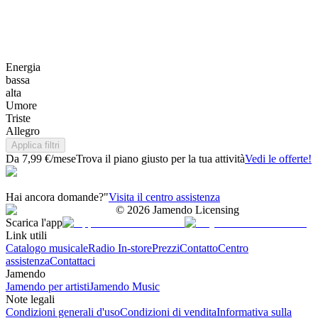
Energia
bassa
alta
Umore
Triste
Allegro
Applica filtri
Da 7,99 €/mese
Trova il piano giusto per la tua attività
Vedi le offerte!
Hai ancora domande?"
Visita il centro assistenza
©
2026
Jamendo Licensing
Scarica l'app
Link utili
Catalogo musicale
Radio In-store
Prezzi
Contatto
Centro
assistenza
Contattaci
Jamendo
Jamendo per artisti
Jamendo Music
Note legali
Condizioni generali d'uso
Condizioni di vendita
Informativa sulla