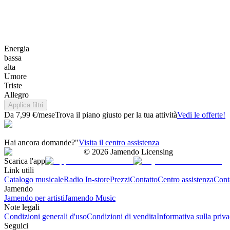
Energia
bassa
alta
Umore
Triste
Allegro
Applica filtri
Da 7,99 €/mese
Trova il piano giusto per la tua attività
Vedi le offerte!
Hai ancora domande?"
Visita il centro assistenza
©
2026
Jamendo Licensing
Scarica l'app
Link utili
Catalogo musicale
Radio In-store
Prezzi
Contatto
Centro assistenza
Conta
Jamendo
Jamendo per artisti
Jamendo Music
Note legali
Condizioni generali d'uso
Condizioni di vendita
Informativa sulla priv
Seguici