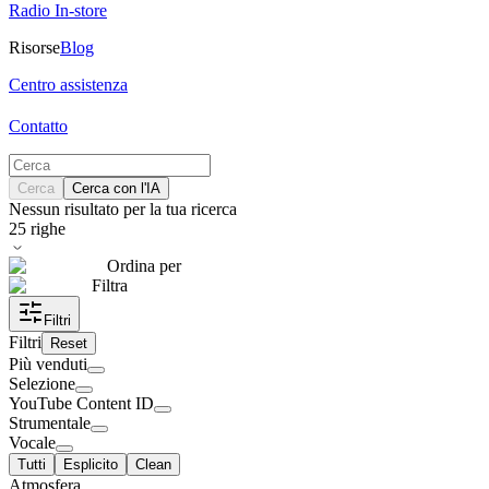
Radio In-store
Risorse
Blog
Centro assistenza
Contatto
Cerca
Cerca con l'IA
Nessun risultato per la tua ricerca
25
righe
Ordina per
Filtra
Filtri
Filtri
Reset
Più venduti
Selezione
YouTube Content ID
Strumentale
Vocale
Tutti
Esplicito
Clean
Atmosfera