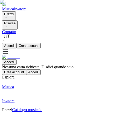
Musica
In-store
Prezzi
Risorse
Contatto
🇮🇹
Accedi
Crea account
Accedi
Nessuna carta richiesta. Disdici quando vuoi.
Crea account
Accedi
Esplora
Musica
In-store
Prezzi
Catalogo musicale