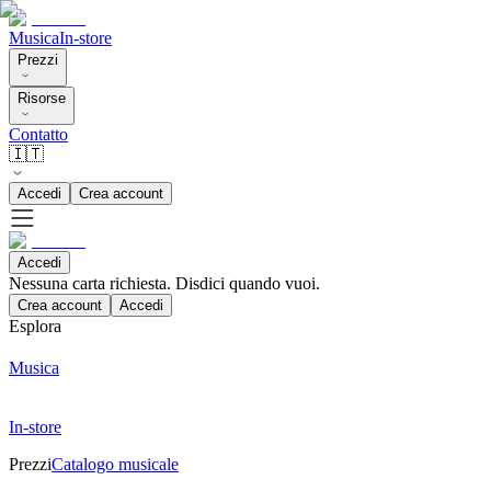
Musica
In-store
Prezzi
Risorse
Contatto
🇮🇹
Accedi
Crea account
Accedi
Nessuna carta richiesta. Disdici quando vuoi.
Crea account
Accedi
Esplora
Musica
In-store
Prezzi
Catalogo musicale