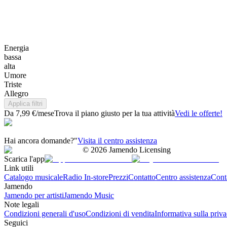
Energia
bassa
alta
Umore
Triste
Allegro
Applica filtri
Da 7,99 €/mese
Trova il piano giusto per la tua attività
Vedi le offerte!
Hai ancora domande?"
Visita il centro assistenza
©
2026
Jamendo Licensing
Scarica l'app
Link utili
Catalogo musicale
Radio In-store
Prezzi
Contatto
Centro assistenza
Conta
Jamendo
Jamendo per artisti
Jamendo Music
Note legali
Condizioni generali d'uso
Condizioni di vendita
Informativa sulla priv
Seguici