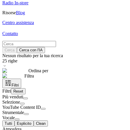
Radio In-store
Risorse
Blog
Centro assistenza
Contatto
Cerca
Cerca con l'IA
Nessun risultato per la tua ricerca
25
righe
Ordina per
Filtra
Filtri
Filtri
Reset
Più venduti
Selezione
YouTube Content ID
Strumentale
Vocale
Tutti
Esplicito
Clean
Atmosfera