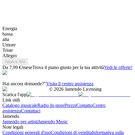
Energia
bassa
alta
Umore
Triste
Allegro
Applica filtri
Da 7,99 €/mese
Trova il piano giusto per la tua attività
Vedi le offerte!
Hai ancora domande?"
Visita il centro assistenza
©
2026
Jamendo Licensing
Scarica l'app
Link utili
Catalogo musicale
Radio In-store
Prezzi
Contatto
Centro
assistenza
Contattaci
Jamendo
Jamendo per artisti
Jamendo Music
Note legali
Condizioni generali d'uso
Condizioni di vendita
Informativa sulla