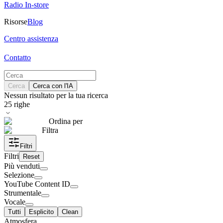
Radio In-store
Risorse
Blog
Centro assistenza
Contatto
Cerca
Cerca con l'IA
Nessun risultato per la tua ricerca
25
righe
Ordina per
Filtra
Filtri
Filtri
Reset
Più venduti
Selezione
YouTube Content ID
Strumentale
Vocale
Tutti
Esplicito
Clean
Atmosfera