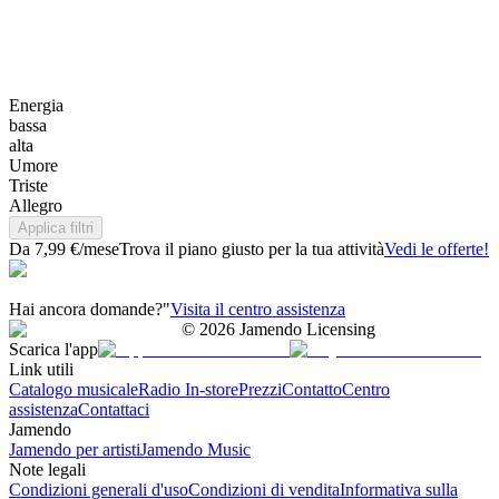
Energia
bassa
alta
Umore
Triste
Allegro
Applica filtri
Da 7,99 €/mese
Trova il piano giusto per la tua attività
Vedi le offerte!
Hai ancora domande?"
Visita il centro assistenza
©
2026
Jamendo Licensing
Scarica l'app
Link utili
Catalogo musicale
Radio In-store
Prezzi
Contatto
Centro
assistenza
Contattaci
Jamendo
Jamendo per artisti
Jamendo Music
Note legali
Condizioni generali d'uso
Condizioni di vendita
Informativa sulla