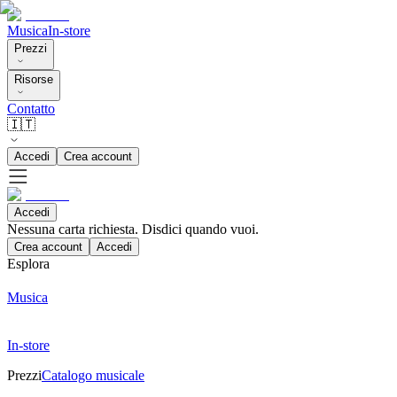
Musica
In-store
Prezzi
Risorse
Contatto
🇮🇹
Accedi
Crea account
Accedi
Nessuna carta richiesta. Disdici quando vuoi.
Crea account
Accedi
Esplora
Musica
In-store
Prezzi
Catalogo musicale