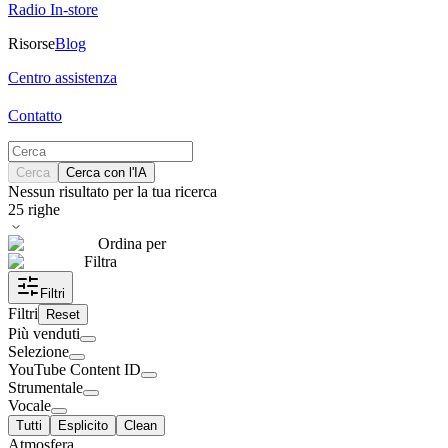
Radio In-store
Risorse
Blog
Centro assistenza
Contatto
Cerca
Cerca con l'IA
Nessun risultato per la tua ricerca
25
righe
Ordina per
Filtra
Filtri
Filtri
Reset
Più venduti
Selezione
YouTube Content ID
Strumentale
Vocale
Tutti
Esplicito
Clean
Atmosfera