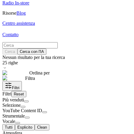
Radio In-store
Risorse
Blog
Centro assistenza
Contatto
Cerca
Cerca con l'IA
Nessun risultato per la tua ricerca
25
righe
Ordina per
Filtra
Filtri
Filtri
Reset
Più venduti
Selezione
YouTube Content ID
Strumentale
Vocale
Tutti
Esplicito
Clean
Atmosfera