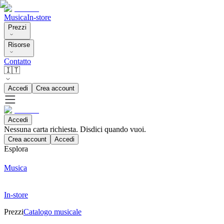
Musica
In-store
Prezzi
Risorse
Contatto
🇮🇹
Accedi
Crea account
Accedi
Nessuna carta richiesta. Disdici quando vuoi.
Crea account
Accedi
Esplora
Musica
In-store
Prezzi
Catalogo musicale