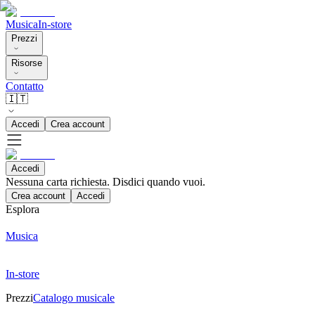
Musica
In-store
Prezzi
Risorse
Contatto
🇮🇹
Accedi
Crea account
Accedi
Nessuna carta richiesta. Disdici quando vuoi.
Crea account
Accedi
Esplora
Musica
In-store
Prezzi
Catalogo musicale