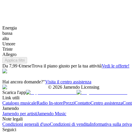
Energia
bassa
alta
Umore
Triste
Allegro
Applica filtri
Da 7,99 €/mese
Trova il piano giusto per la tua attività
Vedi le offerte!
Hai ancora domande?"
Visita il centro assistenza
©
2026
Jamendo Licensing
Scarica l'app
Link utili
Catalogo musicale
Radio In-store
Prezzi
Contatto
Centro assistenza
Conta
Jamendo
Jamendo per artisti
Jamendo Music
Note legali
Condizioni generali d'uso
Condizioni di vendita
Informativa sulla priv
Seguici