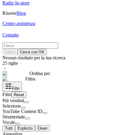
Radio In-store
Risorse
Blog
Centro assistenza
Contatto
Cerca
Cerca con l'IA
Nessun risultato per la tua ricerca
25
righe
Ordina per
Filtra
Filtri
Filtri
Reset
Più venduti
Selezione
YouTube Content ID
Strumentale
Vocale
Tutti
Esplicito
Clean
Atmosfera