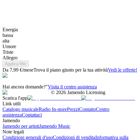
Energia
bassa
alta
Umore
Triste
Allegro
Applica filtri
Da 7,99 €/mese
Trova il piano giusto per la tua attività
Vedi le offerte!
Hai ancora domande?"
Visita il centro assistenza
©
2026
Jamendo Licensing
Scarica l'app
Link utili
Catalogo musicale
Radio In-store
Prezzi
Contatto
Centro
assistenza
Contattaci
Jamendo
Jamendo per artisti
Jamendo Music
Note legali
Condizioni generali d'uso
Condizioni di vendita
Informativa sulla