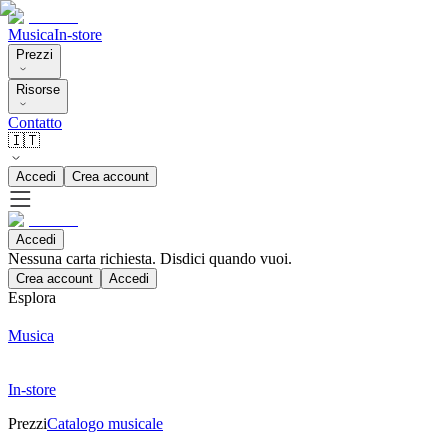
Musica
In-store
Prezzi
Risorse
Contatto
🇮🇹
Accedi
Crea account
Accedi
Nessuna carta richiesta. Disdici quando vuoi.
Crea account
Accedi
Esplora
Musica
In-store
Prezzi
Catalogo musicale