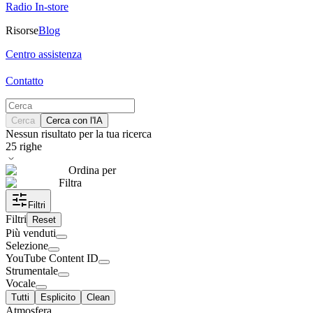
Radio In-store
Risorse
Blog
Centro assistenza
Contatto
Cerca
Cerca con l'IA
Nessun risultato per la tua ricerca
25
righe
Ordina per
Filtra
Filtri
Filtri
Reset
Più venduti
Selezione
YouTube Content ID
Strumentale
Vocale
Tutti
Esplicito
Clean
Atmosfera