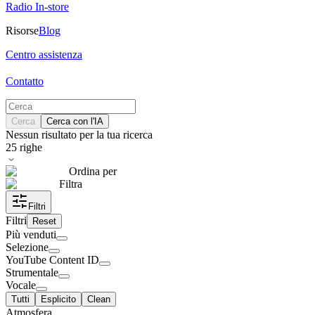
Radio In-store
Risorse
Blog
Centro assistenza
Contatto
Cerca
Cerca con l'IA
Nessun risultato per la tua ricerca
25
righe
Ordina per
Filtra
Filtri
Filtri
Reset
Più venduti
Selezione
YouTube Content ID
Strumentale
Vocale
Tutti
Esplicito
Clean
Atmosfera