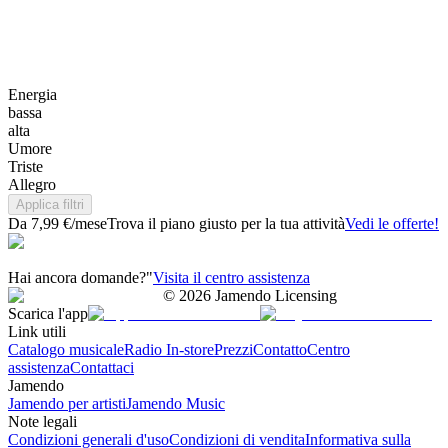
Energia
bassa
alta
Umore
Triste
Allegro
Applica filtri
Da 7,99 €/mese
Trova il piano giusto per la tua attività
Vedi le offerte!
Hai ancora domande?"
Visita il centro assistenza
©
2026
Jamendo Licensing
Scarica l'app
Link utili
Catalogo musicale
Radio In-store
Prezzi
Contatto
Centro
assistenza
Contattaci
Jamendo
Jamendo per artisti
Jamendo Music
Note legali
Condizioni generali d'uso
Condizioni di vendita
Informativa sulla