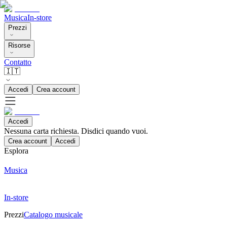
Musica
In-store
Prezzi
Risorse
Contatto
🇮🇹
Accedi
Crea account
Accedi
Nessuna carta richiesta. Disdici quando vuoi.
Crea account
Accedi
Esplora
Musica
In-store
Prezzi
Catalogo musicale