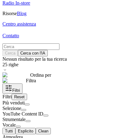
Radio In-store
Risorse
Blog
Centro assistenza
Contatto
Cerca
Cerca con l'IA
Nessun risultato per la tua ricerca
25
righe
Ordina per
Filtra
Filtri
Filtri
Reset
Più venduti
Selezione
YouTube Content ID
Strumentale
Vocale
Tutti
Esplicito
Clean
Atmosfera