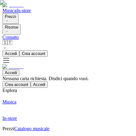
Musica
In-store
Prezzi
Risorse
Contatto
🇮🇹
Accedi
Crea account
Accedi
Nessuna carta richiesta. Disdici quando vuoi.
Crea account
Accedi
Esplora
Musica
In-store
Prezzi
Catalogo musicale