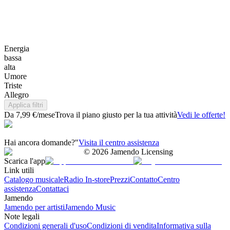
Energia
bassa
alta
Umore
Triste
Allegro
Applica filtri
Da 7,99 €/mese
Trova il piano giusto per la tua attività
Vedi le offerte!
Hai ancora domande?"
Visita il centro assistenza
©
2026
Jamendo Licensing
Scarica l'app
Link utili
Catalogo musicale
Radio In-store
Prezzi
Contatto
Centro
assistenza
Contattaci
Jamendo
Jamendo per artisti
Jamendo Music
Note legali
Condizioni generali d'uso
Condizioni di vendita
Informativa sulla