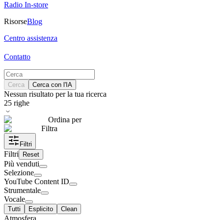
Radio In-store
Risorse
Blog
Centro assistenza
Contatto
Cerca
Cerca con l'IA
Nessun risultato per la tua ricerca
25
righe
Ordina per
Filtra
Filtri
Filtri
Reset
Più venduti
Selezione
YouTube Content ID
Strumentale
Vocale
Tutti
Esplicito
Clean
Atmosfera