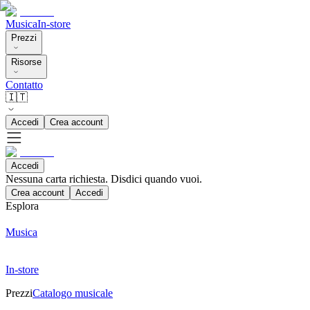
Musica
In-store
Prezzi
Risorse
Contatto
🇮🇹
Accedi
Crea account
Accedi
Nessuna carta richiesta. Disdici quando vuoi.
Crea account
Accedi
Esplora
Musica
In-store
Prezzi
Catalogo musicale