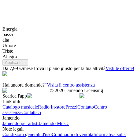
Energia
bassa
alta
Umore
Triste
Allegro
Applica filtri
Da 7,99 €/mese
Trova il piano giusto per la tua attività
Vedi le offerte!
Hai ancora domande?"
Visita il centro assistenza
©
2026
Jamendo Licensing
Scarica l'app
Link utili
Catalogo musicale
Radio In-store
Prezzi
Contatto
Centro
assistenza
Contattaci
Jamendo
Jamendo per artisti
Jamendo Music
Note legali
Condizioni generali d'uso
Condizioni di vendita
Informativa sulla