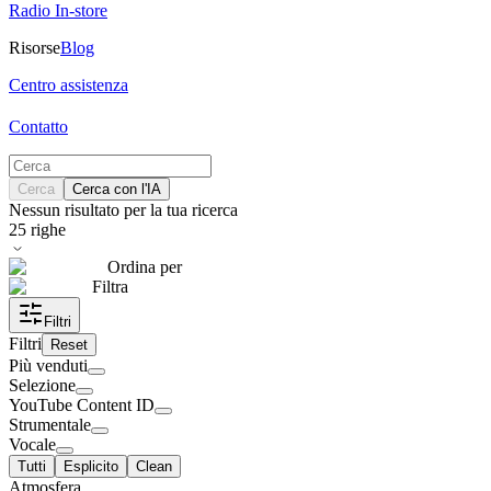
Radio In-store
Risorse
Blog
Centro assistenza
Contatto
Cerca
Cerca con l'IA
Nessun risultato per la tua ricerca
25
righe
Ordina per
Filtra
Filtri
Filtri
Reset
Più venduti
Selezione
YouTube Content ID
Strumentale
Vocale
Tutti
Esplicito
Clean
Atmosfera