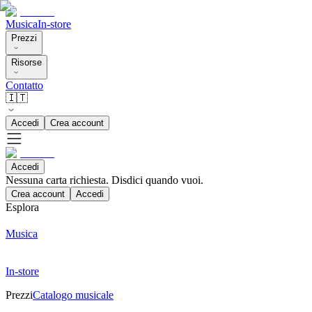
Musica
In-store
Prezzi
Risorse
Contatto
🇮🇹
Accedi
Crea account
Accedi
Nessuna carta richiesta. Disdici quando vuoi.
Crea account
Accedi
Esplora
Musica
In-store
Prezzi
Catalogo musicale