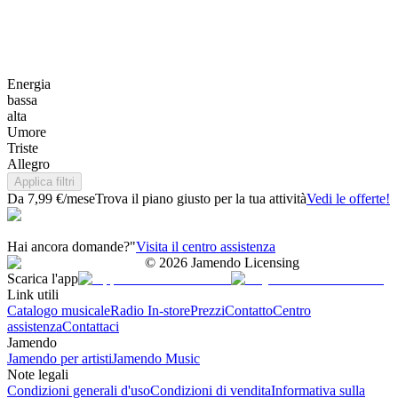
Energia
bassa
alta
Umore
Triste
Allegro
Applica filtri
Da 7,99 €/mese
Trova il piano giusto per la tua attività
Vedi le offerte!
Hai ancora domande?"
Visita il centro assistenza
©
2026
Jamendo Licensing
Scarica l'app
Link utili
Catalogo musicale
Radio In-store
Prezzi
Contatto
Centro
assistenza
Contattaci
Jamendo
Jamendo per artisti
Jamendo Music
Note legali
Condizioni generali d'uso
Condizioni di vendita
Informativa sulla