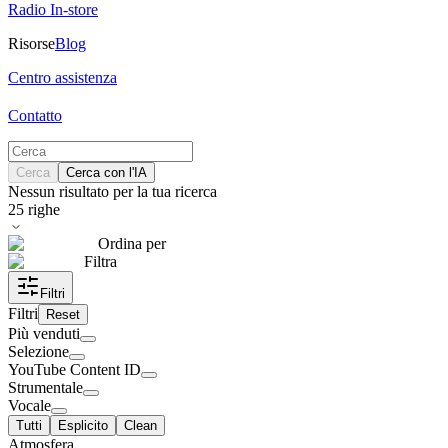
Radio In-store
Risorse
Blog
Centro assistenza
Contatto
Cerca
Cerca con l'IA
Nessun risultato per la tua ricerca
25
righe
Ordina per
Filtra
Filtri
Filtri
Reset
Più venduti
Selezione
YouTube Content ID
Strumentale
Vocale
Tutti
Esplicito
Clean
Atmosfera