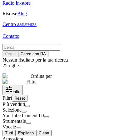
Radio In-store
Risorse
Blog
Centro assistenza
Contatto
Cerca
Cerca con l'IA
Nessun risultato per la tua ricerca
25
righe
Ordina per
Filtra
Filtri
Filtri
Reset
Più venduti
Selezione
YouTube Content ID
Strumentale
Vocale
Tutti
Esplicito
Clean
Atmosfera