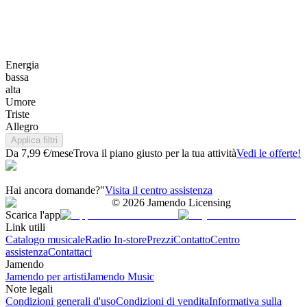
Energia
bassa
alta
Umore
Triste
Allegro
Applica filtri
Da 7,99 €/mese
Trova il piano giusto per la tua attività
Vedi le offerte!
Hai ancora domande?"
Visita il centro assistenza
©
2026
Jamendo Licensing
Scarica l'app
Link utili
Catalogo musicale
Radio In-store
Prezzi
Contatto
Centro
assistenza
Contattaci
Jamendo
Jamendo per artisti
Jamendo Music
Note legali
Condizioni generali d'uso
Condizioni di vendita
Informativa sulla