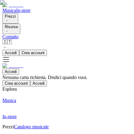
Musica
In-store
Prezzi
Risorse
Contatto
🇮🇹
Accedi
Crea account
Accedi
Nessuna carta richiesta. Disdici quando vuoi.
Crea account
Accedi
Esplora
Musica
In-store
Prezzi
Catalogo musicale