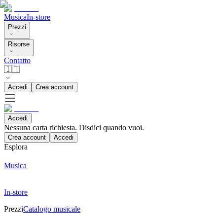
Musica
In-store
Prezzi
Risorse
Contatto
🇮🇹
Accedi
Crea account
Accedi
Nessuna carta richiesta. Disdici quando vuoi.
Crea account
Accedi
Esplora
Musica
In-store
Prezzi
Catalogo musicale