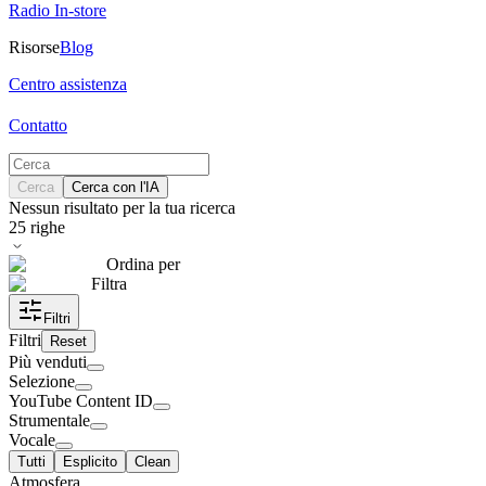
Radio In-store
Risorse
Blog
Centro assistenza
Contatto
Cerca
Cerca con l'IA
Nessun risultato per la tua ricerca
25
righe
Ordina per
Filtra
Filtri
Filtri
Reset
Più venduti
Selezione
YouTube Content ID
Strumentale
Vocale
Tutti
Esplicito
Clean
Atmosfera