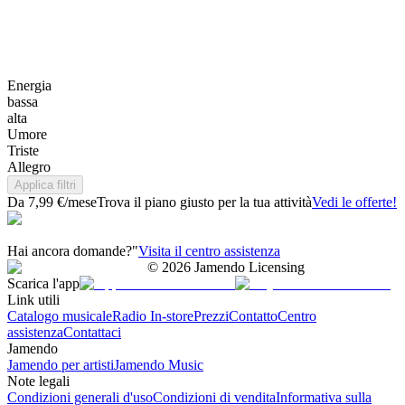
Energia
bassa
alta
Umore
Triste
Allegro
Applica filtri
Da 7,99 €/mese
Trova il piano giusto per la tua attività
Vedi le offerte!
Hai ancora domande?"
Visita il centro assistenza
©
2026
Jamendo Licensing
Scarica l'app
Link utili
Catalogo musicale
Radio In-store
Prezzi
Contatto
Centro
assistenza
Contattaci
Jamendo
Jamendo per artisti
Jamendo Music
Note legali
Condizioni generali d'uso
Condizioni di vendita
Informativa sulla