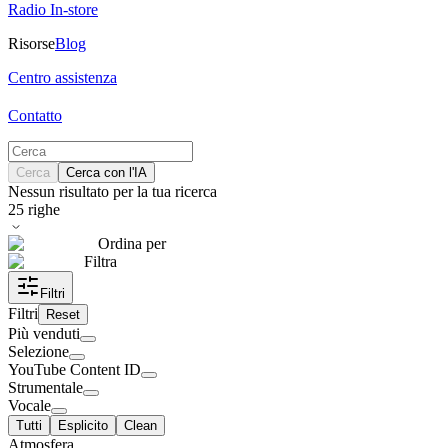
Radio In-store
Risorse
Blog
Centro assistenza
Contatto
Cerca
Cerca con l'IA
Nessun risultato per la tua ricerca
25
righe
Ordina per
Filtra
Filtri
Filtri
Reset
Più venduti
Selezione
YouTube Content ID
Strumentale
Vocale
Tutti
Esplicito
Clean
Atmosfera