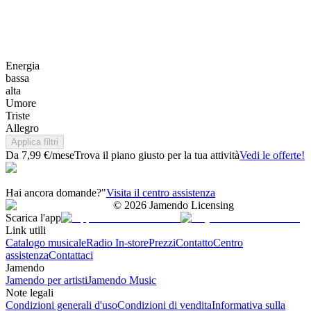
Energia
bassa
alta
Umore
Triste
Allegro
Applica filtri
Da 7,99 €/mese
Trova il piano giusto per la tua attività
Vedi le offerte!
Hai ancora domande?"
Visita il centro assistenza
©
2026
Jamendo Licensing
Scarica l'app
Link utili
Catalogo musicale
Radio In-store
Prezzi
Contatto
Centro
assistenza
Contattaci
Jamendo
Jamendo per artisti
Jamendo Music
Note legali
Condizioni generali d'uso
Condizioni di vendita
Informativa sulla