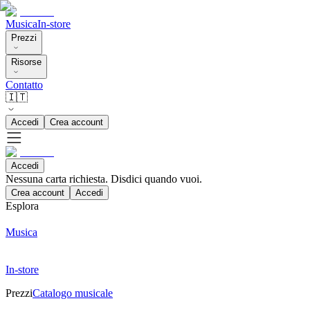
Musica
In-store
Prezzi
Risorse
Contatto
🇮🇹
Accedi
Crea account
Accedi
Nessuna carta richiesta. Disdici quando vuoi.
Crea account
Accedi
Esplora
Musica
In-store
Prezzi
Catalogo musicale