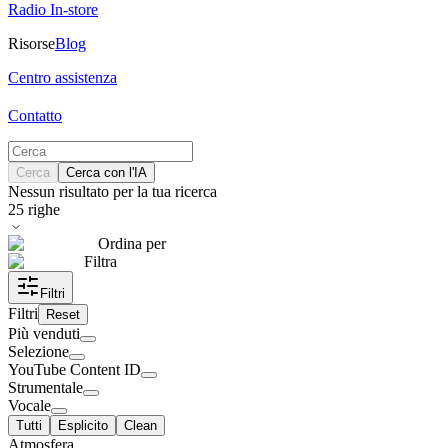
Radio In-store
Risorse
Blog
Centro assistenza
Contatto
Cerca
Cerca con l'IA
Nessun risultato per la tua ricerca
25
righe
Ordina per
Filtra
Filtri
Filtri
Reset
Più venduti
Selezione
YouTube Content ID
Strumentale
Vocale
Tutti
Esplicito
Clean
Atmosfera