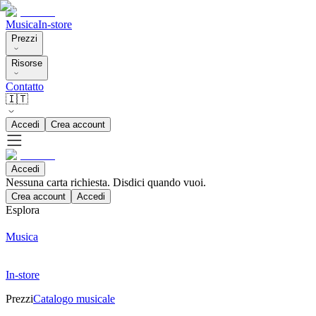
Musica
In-store
Prezzi
Risorse
Contatto
🇮🇹
Accedi
Crea account
Accedi
Nessuna carta richiesta. Disdici quando vuoi.
Crea account
Accedi
Esplora
Musica
In-store
Prezzi
Catalogo musicale