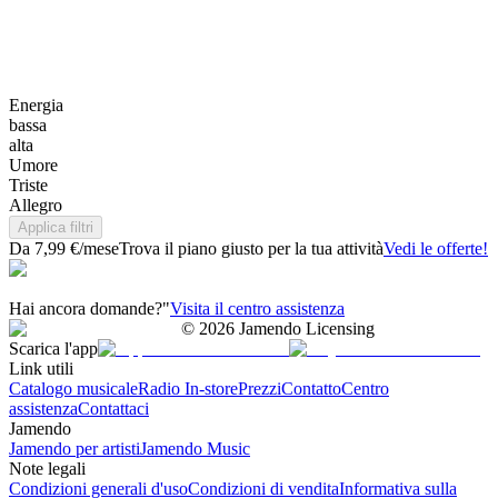
Energia
bassa
alta
Umore
Triste
Allegro
Applica filtri
Da 7,99 €/mese
Trova il piano giusto per la tua attività
Vedi le offerte!
Hai ancora domande?"
Visita il centro assistenza
©
2026
Jamendo Licensing
Scarica l'app
Link utili
Catalogo musicale
Radio In-store
Prezzi
Contatto
Centro
assistenza
Contattaci
Jamendo
Jamendo per artisti
Jamendo Music
Note legali
Condizioni generali d'uso
Condizioni di vendita
Informativa sulla