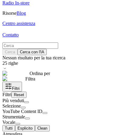
Radio In-store
Risorse
Blog
Centro assistenza
Contatto
Cerca
Cerca con l'IA
Nessun risultato per la tua ricerca
25
righe
Ordina per
Filtra
Filtri
Filtri
Reset
Più venduti
Selezione
YouTube Content ID
Strumentale
Vocale
Tutti
Esplicito
Clean
Atmosfera