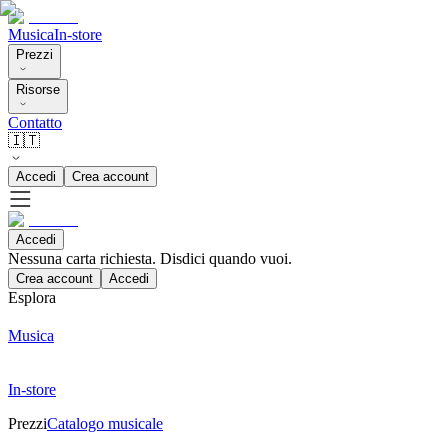
Musica
In-store
Prezzi
Risorse
Contatto
🇮🇹
Accedi
Crea account
Accedi
Nessuna carta richiesta. Disdici quando vuoi.
Crea account
Accedi
Esplora
Musica
In-store
Prezzi
Catalogo musicale