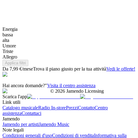
Energia
bassa
alta
Umore
Triste
Allegro
Applica filtri
Da 7,99 €/mese
Trova il piano giusto per la tua attività
Vedi le offerte!
Hai ancora domande?"
Visita il centro assistenza
©
2026
Jamendo Licensing
Scarica l'app
Link utili
Catalogo musicale
Radio In-store
Prezzi
Contatto
Centro
assistenza
Contattaci
Jamendo
Jamendo per artisti
Jamendo Music
Note legali
Condizioni generali d'uso
Condizioni di vendita
Informativa sulla