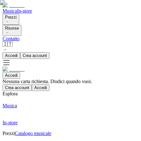
Musica
In-store
Prezzi
Risorse
Contatto
🇮🇹
Accedi
Crea account
Accedi
Nessuna carta richiesta. Disdici quando vuoi.
Crea account
Accedi
Esplora
Musica
In-store
Prezzi
Catalogo musicale