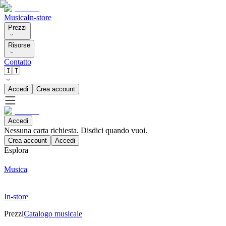
Musica
In-store
Prezzi
Risorse
Contatto
🇮🇹
Accedi
Crea account
Accedi
Nessuna carta richiesta. Disdici quando vuoi.
Crea account
Accedi
Esplora
Musica
In-store
Prezzi
Catalogo musicale