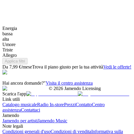
Energia
bassa
alta
Umore
Triste
Allegro
Applica filtri
Da 7,99 €/mese
Trova il piano giusto per la tua attività
Vedi le offerte!
Hai ancora domande?"
Visita il centro assistenza
©
2026
Jamendo Licensing
Scarica l'app
Link utili
Catalogo musicale
Radio In-store
Prezzi
Contatto
Centro
assistenza
Contattaci
Jamendo
Jamendo per artisti
Jamendo Music
Note legali
Condizioni generali d'uso
Condizioni di vendita
Informativa sulla