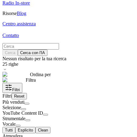
Radio In-store
Risorse
Blog
Centro assistenza
Contatto
Cerca
Cerca con l'IA
Nessun risultato per la tua ricerca
25
righe
Ordina per
Filtra
Filtri
Filtri
Reset
Più venduti
Selezione
YouTube Content ID
Strumentale
Vocale
Tutti
Esplicito
Clean
Atmosfera