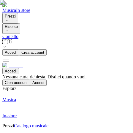
Musica
In-store
Prezzi
Risorse
Contatto
🇮🇹
Accedi
Crea account
Accedi
Nessuna carta richiesta. Disdici quando vuoi.
Crea account
Accedi
Esplora
Musica
In-store
Prezzi
Catalogo musicale