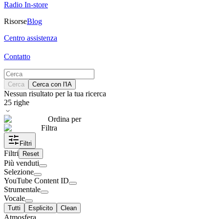
Radio In-store
Risorse
Blog
Centro assistenza
Contatto
Cerca
Cerca con l'IA
Nessun risultato per la tua ricerca
25
righe
Ordina per
Filtra
Filtri
Filtri
Reset
Più venduti
Selezione
YouTube Content ID
Strumentale
Vocale
Tutti
Esplicito
Clean
Atmosfera