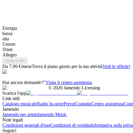
Energia
bassa
alta
Umore
Triste
Allegro
Applica filtri
Da 7,99 €/mese
Trova il piano giusto per la tua attività
Vedi le offerte!
Hai ancora domande?"
Visita il centro assistenza
©
2026
Jamendo Licensing
Scarica l'app
Link utili
Catalogo musicale
Radio In-store
Prezzi
Contatto
Centro assistenza
Conta
Jamendo
Jamendo per artisti
Jamendo Music
Note legali
Condizioni generali d'uso
Condizioni di vendita
Informativa sulla priv
Seguici