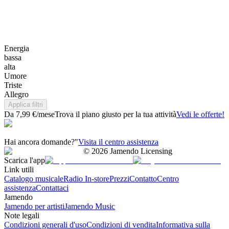
Energia
bassa
alta
Umore
Triste
Allegro
Applica filtri
Da 7,99 €/mese
Trova il piano giusto per la tua attività
Vedi le offerte!
Hai ancora domande?"
Visita il centro assistenza
©
2026
Jamendo Licensing
Scarica l'app
Link utili
Catalogo musicale
Radio In-store
Prezzi
Contatto
Centro
assistenza
Contattaci
Jamendo
Jamendo per artisti
Jamendo Music
Note legali
Condizioni generali d'uso
Condizioni di vendita
Informativa sulla