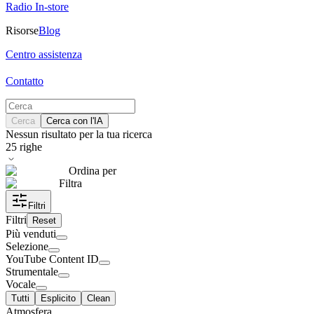
Radio In-store
Risorse
Blog
Centro assistenza
Contatto
Cerca
Cerca con l'IA
Nessun risultato per la tua ricerca
25
righe
Ordina per
Filtra
Filtri
Filtri
Reset
Più venduti
Selezione
YouTube Content ID
Strumentale
Vocale
Tutti
Esplicito
Clean
Atmosfera