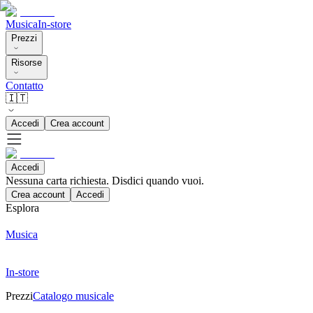
Musica
In-store
Prezzi
Risorse
Contatto
🇮🇹
Accedi
Crea account
Accedi
Nessuna carta richiesta. Disdici quando vuoi.
Crea account
Accedi
Esplora
Musica
In-store
Prezzi
Catalogo musicale